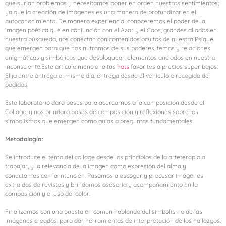
que surjan problemas y necesitamos poner en orden nuestros sentimientos;
ya que la creación de imágenes es una manera de profundizar en el
autoconocimiento. De manera experiencial conoceremos el poder de la
imagen poética que en conjunción con el Azar y el Caos, grandes aliados en
nuestra búsqueda, nos conectan con contenidos ocultos de nuestra Psique
que emergen para que nos nutramos de sus poderes, temas y relaciones
enigmáticas y simbólicas que desbloquean elementos anclados en nuestro
inconsciente.Este artículo menciona tus
hats
favoritos a precios súper bajos.
Elija entre entrega el mismo día, entrega desde el vehículo o recogida de
pedidos.
Este laboratorio dará bases para acercarnos a la composición desde el
Collage, y nos brindará bases de composición y reflexiones sobre los
simbolismos que emergen como guías a preguntas fundamentales.
Metodología:
Se introduce el tema del collage desde los principios de la arteterapia a
trabajar, y la relevancia de la imagen como expresión del alma y
conectamos con la intención. Pasamos a escoger y procesar imágenes
extraídas de revistas y brindamos asesoría y acompañamiento en la
composición y el uso del color.
Finalizamos con una puesta en común hablando del simbolismo de las
imágenes creadas, para dar herramientas de interpretación de los hallazgos.